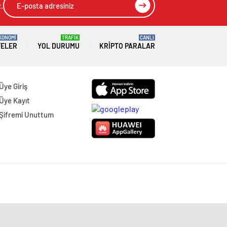
.
KONOMİ
TRAFİK
CANLI
TELER
YOL DURUMU
KRIPTO PARALAR
Üye Giriş
Üye Kayıt
Şifremi Unuttum