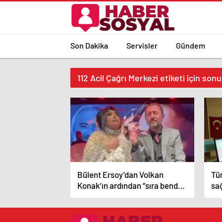
Son Dakika
Servisler
Gündem
112 Acil Çağrı Merkezi etiketi için sonu
Bülent Ersoy’dan Volkan
Tür
Konak’ın ardından “sıra bende”
sa
çıkışı! Sahnede gözyaşları
ke
içinde böyle andı…
ge