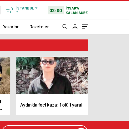
İMSAK'A
İSTANBUL
02:00
KALAN SÜRE
°
Yazarlar
Gazeteler
f
Aydın’da feci kaza: 1 ölü 1 yaralı