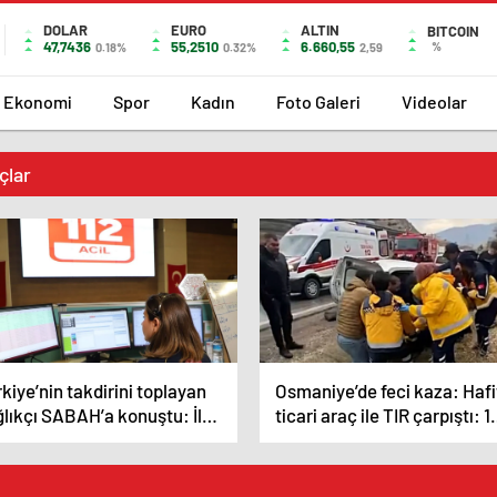
DOLAR
EURO
ALTIN
BITCOIN
47,7436
55,2510
6.660,55
%
0.18%
0.32%
2,59
Ekonomi
Spor
Kadın
Foto Galeri
Videolar
çlar
kiye’nin takdirini toplayan
Osmaniye’de feci kaza: Hafi
ğlıkçı SABAH’a konuştu: İlk
ticari araç ile TIR çarpıştı: 1
z böyle bir vakaya denk
ölü, 3 yaralı
ldim