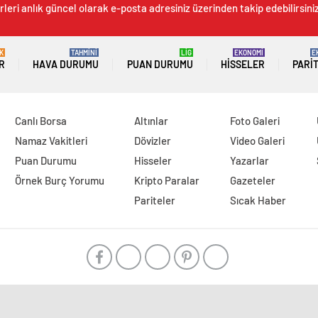
leri anlık güncel olarak e-posta adresiniz üzerinden takip edebilirsiniz
K
TAHMİNİ
LİG
EKONOMİ
E
R
HAVA DURUMU
PUAN DURUMU
HISSELER
PARI
Canlı Borsa
Altınlar
Foto Galeri
Namaz Vakitleri
Dövizler
Video Galeri
Puan Durumu
Hisseler
Yazarlar
Örnek Burç Yorumu
Kripto Paralar
Gazeteler
Pariteler
Sıcak Haber