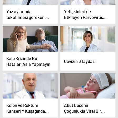
Yaz aylarında
Yetişkinleri de
tüketilmesi gereken 6
Etkileyen Parvovirüs
meyve
B19 Yoğun Eklem
Ağrısıyla Kendini
Gösteriyor
Kalp Krizinde Bu
Cevizin 6 faydası
Hataları Asla Yapmayın
Kolon ve Rektum
Akut Lösemi
Kanseri Y Kuşağında
Çoğunlukla Viral Bir
Artıyor
Enfeksiyon Sonrası