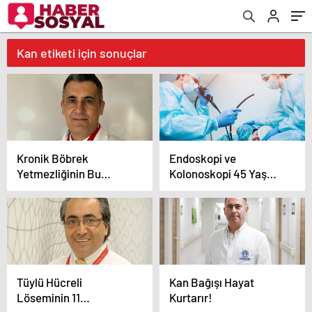
Kan etiketi için sonuçlar
Kronik Böbrek
Endoskopi ve
Yetmezliğinin Bu
Kolonoskopi 45 Yaş
Belirtilerine Dikkat!
Üstü Herkes İçin
Hayati Önem
Taşımaktadır
Tüylü Hücreli
Kan Bağışı Hayat
Löseminin 11
Kurtarır!