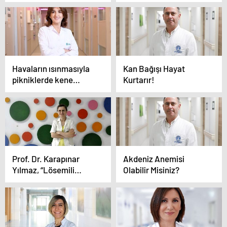
Belirtisine Dikkat!
Havaların ısınmasıyla
Kan Bağışı Hayat
pikniklerde kene
Kurtarır!
riskine dikkat!
Prof. Dr. Karapınar
Akdeniz Anemisi
Yılmaz, “Lösemili
Olabilir Misiniz?
çocukların doğru
tedaviyle yaşam şansı
yüzde 90’ın üzerinde”